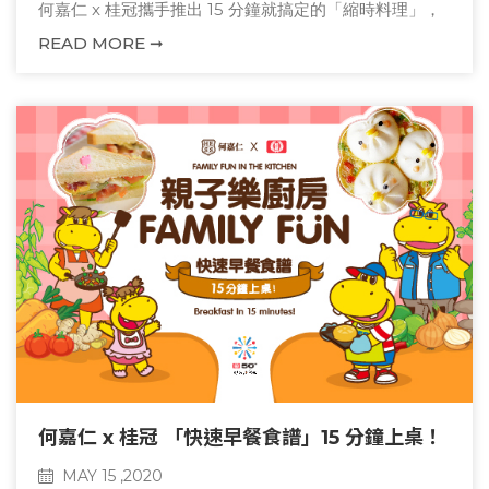
何嘉仁 x 桂冠攜手推出 15 分鐘就搞定的「縮時料理」，
晚餐輕鬆開飯 !
READ MORE ➞
助攻爸媽三道縮食料理，泰式打拋豬肉烘蛋、上選麻油雞
肉粥、古早味滷肉飯、甜蜜親子時光，餐桌輕鬆開飯 !
何嘉仁 x 桂冠 「快速早餐食譜」15 分鐘上桌！
MAY 15 ,2020