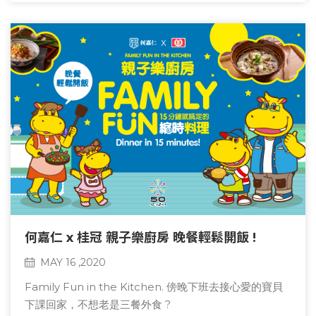
說頓飯積木組 " + " 何嘉仁免費課券"。
何嘉仁 x 桂冠 親子樂廚房 晚餐輕鬆開飯 !
MAY 16 ,2020
Family Fun in the Kitchen. 傍晚下班去接心愛的寶貝
下課回家，不想老是三餐外食 ?