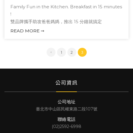
Family Fun in the Kitchen. Breakfast in 15 minutes
!
雙品牌攜手助攻爸爸媽媽，推出 15 分鐘就搞定
「Superfast Recipes縮時料理」！
READ MORE ➞
全家一起學英語做料理 - 【小雞醬燒肉包烘蛋】 & 【凱薩
黃金蛋吐司】。
1
2
3
公司資訊
公司地址
臺北市中山區民權東路二段107號
聯絡電話
(02)2592-6998