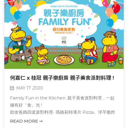
何嘉仁 x 桂冠 親子樂廚房 親子美食派對料理 !
MAY 17 ,2020
Family Fun in the Kitchen. 親子美食派對料理，一起
擁有好「食」光 !
助攻爸媽四道派對料理- 瑪格莉特薄片 Pizza、洋芋脆炸
奶黃包、迷你小漢堡二重奏、金色甜蜜布丁
READ MORE ➞
粉絲大回饋 ! 完成臉書任務，抽 12 名幸運兒送 " 桂冠好好