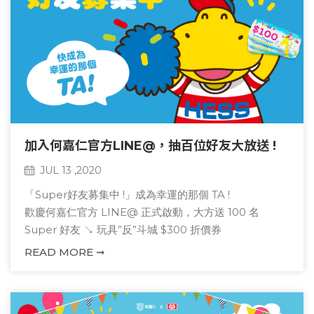
加入何嘉仁官方LINE@，抽百位好友大放送 !
JUL 13 ,2020
「Super好友募集中 !」成為幸運的那個 TA !
歡慶何嘉仁官方 LINE@ 正式啟動，大方送 100 名
Super 好友 ↘ 玩具”反”斗城 $300 折價券
快開啟你的 LINE 搜尋官方帳號 : 何嘉仁國際教育 or ID:
READ MORE ➞
@hess_official，就有機會被抽中 !