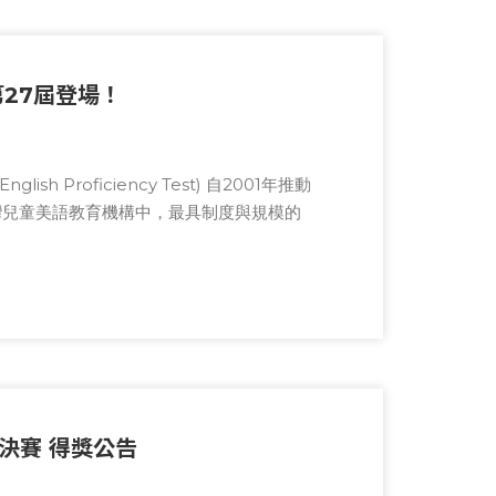
第27屆登場！
ish Proficiency Test) 自2001年推動
灣兒童美語教育機構中，最具制度與規模的
由檢定檢視各面向英語能力，培養應試技巧，
決賽 得獎公告